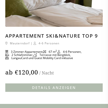
APPARTEMENT SKI&NATURE TOP 9
Mauterndorf |
4-6 Personen
2
3 Zimmer-Appartement
67 m
4-6 Personen
2 Schlafzimmer
Terrasse mit Bergblick
LungauCard und Guest Mobility Card inklusive
ab €120,00
APPARTEMEN
DETAILS ANZEIGEN
SKI&NATURE
TOP
9