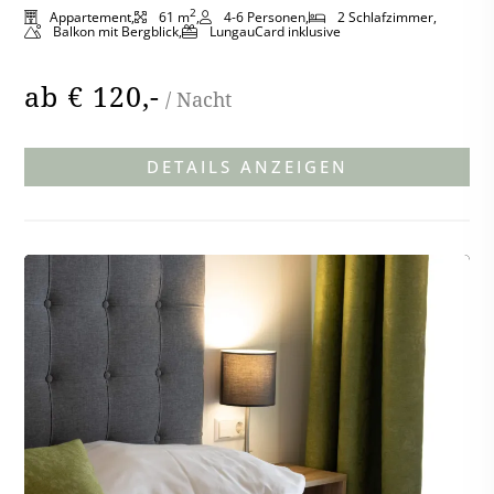
2
Appartement
61 m
4-6 Personen
2 Schlafzimmer
Balkon mit Bergblick
LungauCard inklusive
ab € 120,-
APPARTEMEN
DETAILS ANZEIGEN
KATSCHBERG