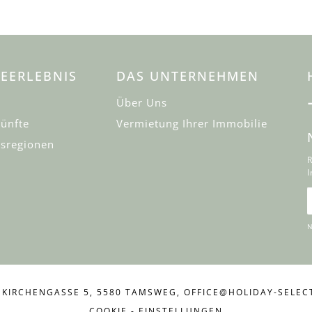
EERLEBNIS
DAS UNTERNEHMEN
Über Uns
ünfte
Vermietung Ihrer Immobilie
sregionen
R
I
E
N
 KIRCHENGASSE 5, 5580 TAMSWEG,
OFFICE@HOLIDAY-SELEC
COOKIE - EINSTELLUNGEN