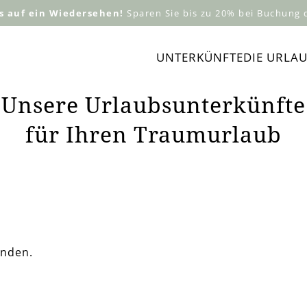
s auf ein Wiedersehen!
Sparen Sie bis zu 20% bei
Buchung
d
Navigation
UNTERKÜNFTE
DIE URLA
überspringen
Unsere Urlaubsunterkünfte
für Ihren Traumurlaub
anden.